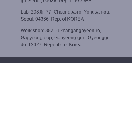
gu, Seoul, 03086, Rep. of KOREA
Lab: 208호, 77, Cheongpa-ro, Yongsan-gu,
Seoul, 04366, Rep. of KOREA
Work shop: 882 Bukhangangbyeon-ro,
Gapyeong-eup, Gapyeong-gun, Gyeonggi-
do, 12427, Republic of Korea