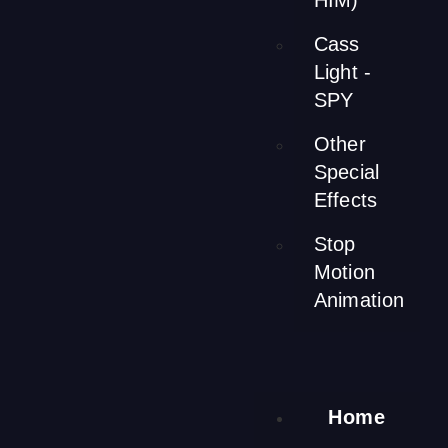
HIM)’
[ngg src=”galleries” ids=”70″ display=”basic_thumbnail”
number_of_columns=”2″][ngg src=”galleries” ids=”121″
Cass
display=”basic_thumbnail” number_of_columns=”3″]
片側透
Light -
明の壁を利用したメインホールの照明は、独特でクリアな
SPY
照明効果を創出します。すべての光をテーブルに集中させ
ることで、全体的に柔らかく居心地の良い雰囲気を演出し
Other
ます。外から見ると、電球の連続性を視覚的に延長する効
Special
果もあります。これらの器具は、レストランの歴史と永遠
の未来を象徴しています。
Effects
Stop
Motion
Animation
壁の処理と配線
Home
[ngg src=”galleries” ids=”71″ display=”basic_thumbnail”