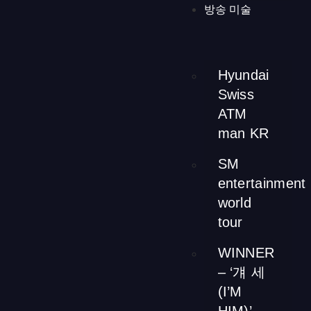
방송 미술
[ngg src=”galleries” ids=”69″ display=”basic_thumbnail”
number_of_columns=”3″]
人生で最も幸せで活気に満ちた時
期を象徴する桜の装飾は、オーナーの人生を変えた重要な
瞬間を称えます。彼らの貴重な思い出を蘇らせ、ゲストと
Hyundai
感動的なストーリーを共有する場を提供します。桜の装飾
Swiss
はゲストに暖かく感動的な体験を提供し、空間をユニーク
ATM
に変容させます。
man KR
SM
entertainment
world
メインホールの照明器
tour
具
WINNER
– ‘걔 세
(I’M