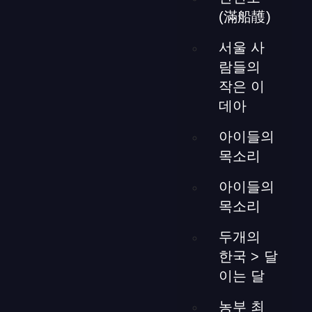
能なガラスパーティションを備えた部屋に統合されたLED
(滿船䨼)
ライトは、露出したコンクリート壁に沿って流れる水のパ
ターンをシミュレートし、そのテクスチャを反映します。
서울 사
照明の明るさと色はリモコンで調整可能で、季節の影響で
람들의
様々な雰囲気を演出します。
작은 이
데아
아이들의
목소리
キッチン
아이들의
목소리
두개의
[ngg src=”galleries” ids=”75″ display=”basic_thumbnail”
한국 > 달
number_of_columns=”2″][ngg src=”galleries” ids=”123″
이는 달
display=”basic_thumbnail” number_of_columns=”4″]
外観は
レトロな雰囲気を保ちながら、内部にはモダンな家電が配
농부 최