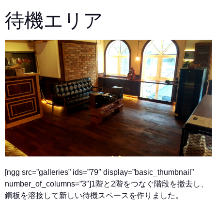
待機エリア
[ngg src=”galleries” ids=”79″ display=”basic_thumbnail”
number_of_columns=”3″]
1階と2階をつなぐ階段を撤去し、
鋼板を溶接して新しい待機スペースを作りました。