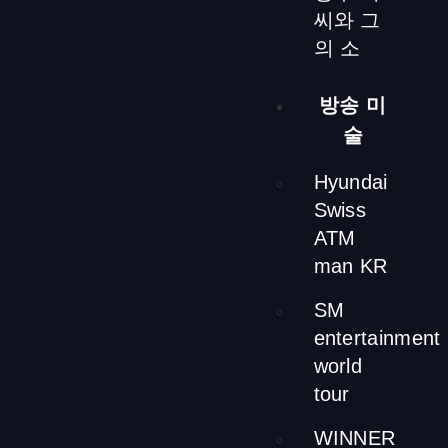
置されています。外装の装飾も伝統的な技法を用いて細部
씨와 그
を引き立てています。
의 소
방송 미
술
Hyundai
Swiss
ATM
メインテーブル
man KR
SM
ゲストの足の動きを最小限に抑えるように設計されたメイ
ンホールのテーブルは、人工多肉植物の中心装飾が施され
entertainment
ています
world
tour
[ngg src=”galleries” ids=”76″ display=”basic_thumbnail”
WINNER
number_of_columns=”4″]