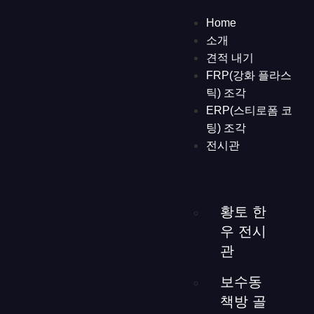
EN
/
日本語
/
中文
/
한국어
Home
소개
Red jade restaurant -a retro restaurant with light
견적 내기
Daehak-ro, Jongno-gu, Seoul, Republic of Korea
FRP(강화 플라스
interior and exterior, 2017
178.5 cubic meters
틱) 조각
one-way mirrors,wood, lightings, glasses, tiles
ERP(스티로폼 코
electronic devices and controllers, and other interior
팅) 조각
materials
전시관
Red Jade Restaurantは、15年の歴史を持つレストランをブ
ランドからインテリアデザインまで全面的に改装したプロ
ジェクトです。オーナーの名前であるHong Sun-okにちな
황토 한
んで「Red Jade」と名付けられ、レトロなテーマとメンテ
우 전시
ナンスのしやすさを考慮して設計されました。一方向の透
관
明な壁やさまざまな設置物は、この空間の長い歴史やオー
ナーが経験した出来事を反映し、訪問者に深い印象を与え
보수동
ます。また、季節ごとに変化する照明は、時間の経過を視
책방 골
覚的に表現します。