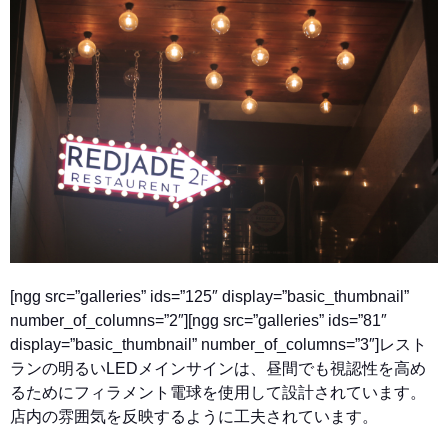
[ngg src=”galleries” ids=”125″ display=”basic_thumbnail”
number_of_columns=”2″][ngg src=”galleries” ids=”81″
display=”basic_thumbnail” number_of_columns=”3″]
レスト
ランの明るいLEDメインサインは、昼間でも視認性を高め
るためにフィラメント電球を使用して設計されています。
店内の雰囲気を反映するように工夫されています。