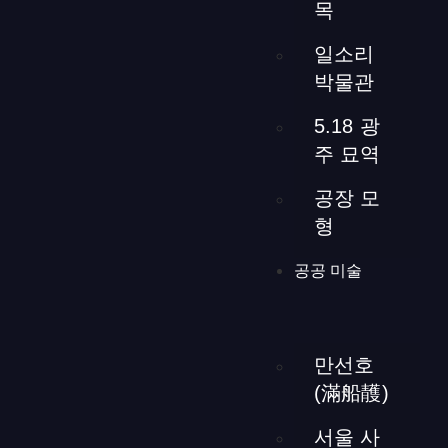
목
私は1人の大工と2人の助手とともに、設計、青写真作成、
大工作業、電気計画、配管、タイル設置、看板製作、浴室
일소리
建設、建築設計を担当しました。テーブルは特注で製作
박물관
し、金属製のドアやキッチン設備の設計も専門業者に依頼
し完成させました。このプロジェクトは建築、インテリア
5.18 광
デザイン、ブランディングのさまざまな経験を示していま
주 묘역
す。
공장 모
형
男トイレの電球装飾ス
공공 미술
ペース
만선호
(滿船䨼)
[ngg src=”galleries” ids=”66″ display=”basic_thumbnail”
number_of_columns=”2″][ngg src=”galleries” ids=”120″
서울 사