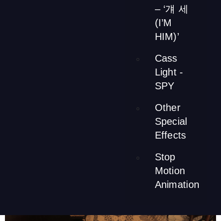
– ‘걔 세
(I’M
HIM)’
Cass
タイル
Light -
SPY
Other
Special
Effects
Stop
Motion
Animation