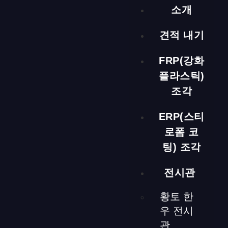
소개
number_of_columns=”4″]
露出したコンクリート壁には絶縁
と防水効果を与えるために漆喰処理が施され、訪問者が接
触する可能性のある部分にはメルバウウッドの成形を施し
견적 내기
ました。水平面を維持するために合板が戦略的に配置さ
れ、隙間にLED配線を設置することができました。このプ
FRP(강화
ロセスではメルバウウッドの床パネルを切断してLEDヒー
플라스틱)
トシンクプレートを取り付けました。
조각
ERP(스티
로폼 코
팅) 조각
床間接照明
전시관
황토 한
[ngg src=”galleries” ids=”72″ display=”basic_thumbnail”
우 전시
number_of_columns=”2″][ngg src=”galleries” ids=”122″
관