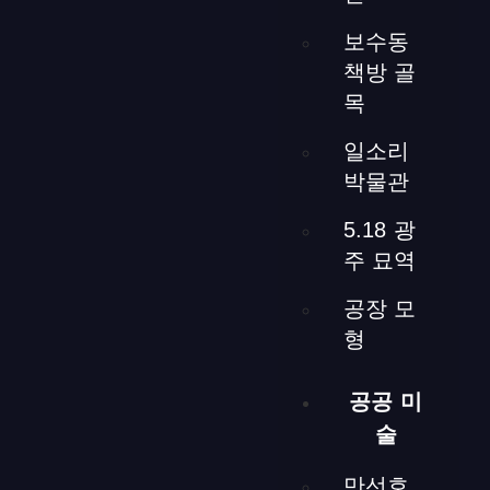
display=”basic_thumbnail” number_of_columns=”4″]
ヒュー
ズボックスから窓と床に接続された配線を使用して、窓と
보수동
壁に沿ってLED照明を設置しました。明るさと色温度を調
책방 골
整可能で、必要な照明を提供しながら居心地の良い食事の
목
雰囲気を作り出します。
일소리
박물관
5.18 광
주 묘역
イベントルームの壁と
공장 모
天井の照明
형
공공 미
[ngg src=”galleries” ids=”73″ display=”basic_thumbnail”
술
number_of_columns=”2″][ngg src=”galleries” ids=”74″
display=”basic_thumbnail” number_of_columns=”4″]
調整可
만선호