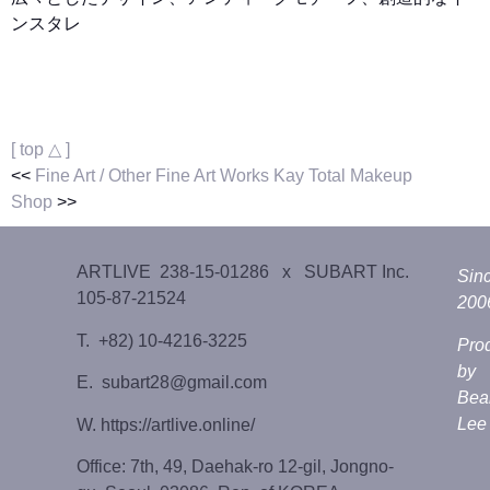
ンスタレ
[ top △ ]
<<
Fine Art / Other Fine Art Works
Kay Total Makeup
Shop
>>
ARTLIVE 238-15-01286 x SUBART Inc.
Sin
105-87-21524
200
T. +82) 10-4216-3225
Pro
by
E. subart28@gmail.com
Bea
Lee
W. https://artlive.online/
Office: 7th, 49, Daehak-ro 12-gil, Jongno-