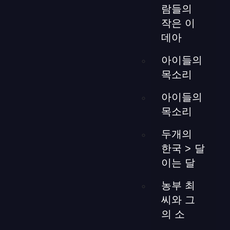
display=”basic_thumbnail” number_of_columns=”4″]このプ
람들의
ロジェクトでは、さまざまなサイズの電球を使用して過
작은 이
去、現在、未来をビジュアルにつなげることを目指しまし
데아
た。オーナーが40年前、この店の場所でラジオショップの
オーナーと電球を修理していた経験を視覚的に再現し、幸
아이들의
せな結婚へとつながった思い出をゲストと共有します。電
목소리
球の装飾は、空間に特別な意味を与え、ゲストにとって視
覚的に魅力的な環境を提供することを目指しています。
아이들의
목소리
두개의
한국 > 달
이는 달
女性トイレさくら装飾
농부 최
スペース
씨와 그
의 소