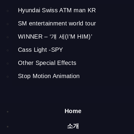
며, 적은 에너지 소비로도 쾌적한 실내 환경을 유지할 수 있습니
다. 또한, 공간 활용을 극대화하기 위해 벽과 천장을 최대한 좁혔
Hyundai Swiss ATM man KR
습니다.
SM entertainment world tour
그라스울은 10톤을 생산하는 과정에서 0.8톤의 CO2를 배출하
지만, 유리로 단열된 건물은 연간 CO2 배출량을 6톤까지 줄일
WINNER – ‘걔 세(I’M HIM)’
수 있습니다. 평균 수명을 50년으로 가정하면, 유리벽은 총 300
톤의 CO2 배출량을 절감할 수 있습니다. 이러한 친환경적인 설
Cass Light -SPY
계를 통해 케이토탈메이크업샵은 지속 가능성을 고려한 공간으
로서, 쾌적한 환경과 에너지 절감을 동시에 실현했습니다.
Other Special Effects
[ngg src=”galleries” ids=”56″ exclusions=”84″
Stop Motion Animation
display=”basic_thumbnail” number_of_columns=”2″]
바닥 수평 작업 배선 및
배관 매립
Home
소개
벽 공간 소비를 줄이기 위해 정수기 배관 및 추가 연속 배관을 바
닥에 설치하여 세면대를 수평으로 맞췄습니다.