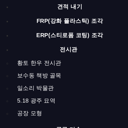
견적 내기
[ngg src=”galleries” ids=”57″ exclusions=”84″
display=”basic_thumbnail” number_of_columns=”3″]
FRP(강화 플라스틱) 조각
ERP(스티로폼 코팅) 조각
전시관
욕실
황토 한우 전시관
욕실의 가구가 바닥에 떠 있도록 벽을 바닥에 고정하고, 가구 하
단에 조명을 설치했습니다. 이를 통해 사용자에게 깨끗하고 확장
보수동 책방 골목
된 공간을 제공합니다. 또한 천장에 보일러를 설치했습니다.
일소리 박물관
[ngg src=”galleries” ids=”58″ display=”basic_thumbnail”
5.18 광주 묘역
number_of_columns=”3″]
공장 모형
프론트 데스크