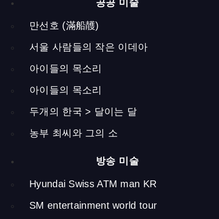
공공 미술
만선호 (滿船䨼)
[ngg src=”galleries” ids=”59″ exclusions=”84″
display=”basic_thumbnail” number_of_columns=”3″]
서울 사람들의 작은 이데아
주방
아이들의 목소리
아이들의 목소리
두개의 한국 > 달이는 달
[ngg src=”galleries” ids=”63″ exclusions=”84″
display=”basic_thumbnail” number_of_columns=”4″]
농부 최씨와 그의 소
선반
방송 미술
[ngg src=”galleries” ids=”64″ exclusions=”84″
Hyundai Swiss ATM man KR
display=”basic_thumbnail” number_of_columns=”2″]
화장
SM entertainment world tour