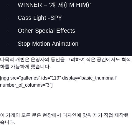
WINNER – ‘걔 세(I’M HIM)’
[ngg src=”galleries” ids=”65″ exclusions=”84″
Cass Light -SPY
display=”basic_thumbnail” number_of_columns=”3″]
화장실 가
구, 옷장, 차 만들기, 책장 등은 바닥에 닿지 않도록 280mm 높이
Other Special Effects
로 벽에 장착되었습니다. 이는 콘크리트와 12mm 합판에 설치되
어 300kg의 무게를 견딜 수 있습니다. 또한 선반이 잘린 곳에 간
Stop Motion Animation
접 조명을 설치했습니다. 이는 공간을 더 넓어 보이게 할 뿐만 아
니라 청결한 관리를 가능하게 합니다. 드레싱룸 중앙에 설치된
다목적 캐빈은 운영자의 동선을 고려하여 작은 공간에서도 최적
화를 가능하게 했습니다.
[ngg src=”galleries” ids=”119″ display=”basic_thumbnail”
number_of_columns=”3″]
이 가게의 모든 문은 현장에서 디자인에 맞춰 제가 직접 제작했
습니다.