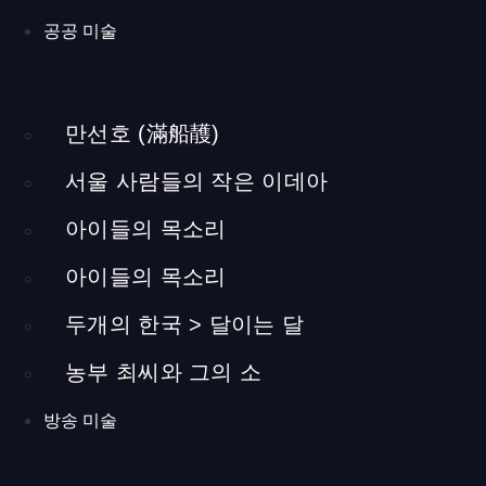
은 아르바이트생 2명과 직원 1명이 함께 진행했습니다. 바닥 작
공공 미술
업 배선 및 배관 매립 작업은 두 명의 전문가와 협력하여 진행했
습니다.
만선호 (滿船䨼)
서울 사람들의 작은 이데아
아이들의 목소리
천장 및 벽 단열로 탄소
아이들의 목소리
배출 감소
두개의 한국 > 달이는 달
케이토탈메이크업샵은 자연적이고 엔틱한 느낌을 살렸을 뿐 아
농부 최씨와 그의 소
니라 실제로 친환경을 고려해 디자인 된 메이크업 샵 입니다. 7
층 옥상에 위치하여 냉난방에 취약한 점을 보완하기 위해, 콘크
방송 미술
리트 대비 5배의 단열 효과를 지닌 50mm 그라스울 단열재를 사
용했습니다. 이로 인해 영구적인 냉난방 에너지 절감이 가능하