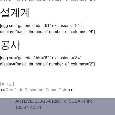
설계계
[ngg src=”galleries” ids=”61″ exclusions=”84″
display=”basic_thumbnail” number_of_columns=”4″]
공사
[ngg src=”galleries” ids=”62″ exclusions=”84″
display=”basic_thumbnail” number_of_columns=”2″]
[ top △ ]
<<
Red Jade Restaurant
Subart Cafe
>>
ARTLIVE 238-15-01286 x SUBART Inc.
105-87-21524