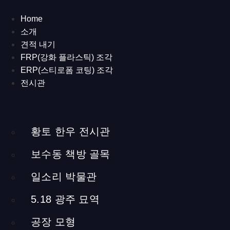
EN
/
日本語
/
中文
/
한국어
Home
KAY TOTAL MAKEUP SHOP -a makeup shop
소개
Daehak-ro 12-gil, Jongno-gu, Seoul, Republic of Korea
견적 내기
interior and exterior,2015
FRP(강화 플라스틱) 조각
70.7cubic meters
ERP(스티로폼 코팅) 조각
wood, lightings, tiles, glasses and other interior materials
전시관
Kay Total Makeup Shop의 디자인은 공간을 넓어 보이게 하기
위해 거의 모든 공간에 조명을 사용하고, 나무의 질감을 돋보이
황토 한우 전시관
게 자연의 느낌을 부각한 친환경적인 접근을 적용했습니다. 천장
의 높이를 높게 보이도록 하면서도 단열 효과를 극대화하기 위해
보수동 책방 골목
바닥에 최소한의 두께로 전선 및 배관을 설치했습니다.
일소리 박물관
저는 캐나다에서 한국으로 온 FX 메이크업 아티스트 Kay로부터
이 작업을 의뢰받아, 모든 공사 과정을 제작 및 감독했습니다. 설
5.18 광주 묘역
계와 디자인을 직접 진행했으며, 문, 선반, 벽, 가구, 테이블 등 목
공 작업은 목수와 협력하여 완료했습니다. 또한, 직원 한 명과 함
공장 모형
께 배관 설비와 전기 설치 작업을 수행하였고, 단열재 설치 작업